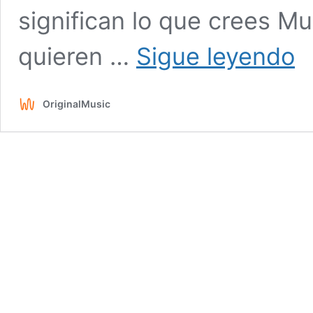
significan lo que crees M
Can
quieren …
Sigue leyendo
mal
sign
real
OriginalMusic