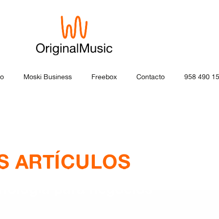
ro
Moski Business
Freebox
Contacto
958 490 1
S ARTÍCULOS
nología para negocios