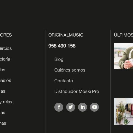
TORES
ORIGINALMUSIC
ÚLTIMOS
958 490 158
ercios
lería
Blog
les
Quiénes somos
nasios
Contacto
cas
Distribuidor Moski Pro
y relax
das
inas