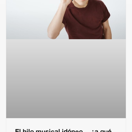
El hilo musical idóneo… ¿a qué